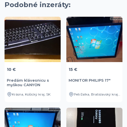
Podobné inzeráty:
10 €
15 €
Predám klávesnicu s
MONITOR PHILIPS 17"
myškou CANYON
Krásna, Košický kraj, SK
Petržalka, Bratislavský kraj, SK