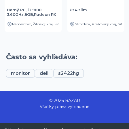
Herný PC, i3 9100
Ps4 slim
3.60GHz,8GB,Radeon RX
480,
Námestovo, Žilinský kraj, SK
Stropkov, Prešovský kraj, SK
Často sa vyhľadáva:
monitor
dell
s2422hg
© 2026 BAZAR
Všetky práva vyhradené