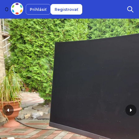
0
Prihlásiť
Registrovať