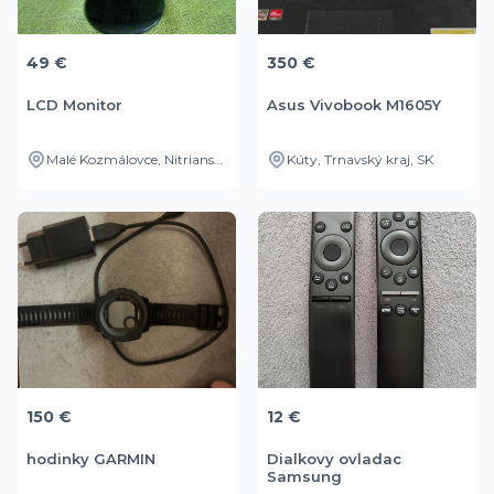
49 €
350 €
LCD Monitor
Asus Vivobook M1605Y
Malé Kozmálovce, Nitriansky kraj, SK
Kúty, Trnavský kraj, SK
150 €
12 €
hodinky GARMIN
Dialkovy ovladac
Samsung