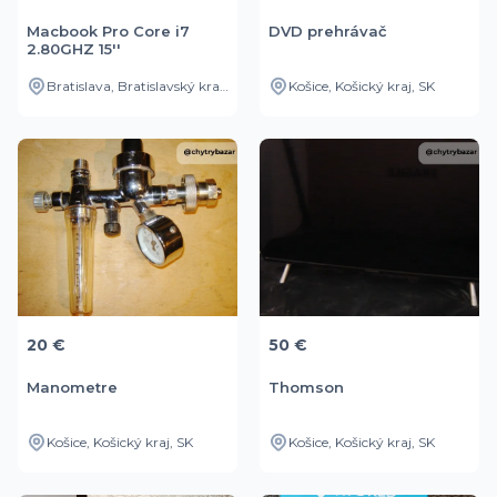
Macbook Pro Core i7
DVD prehrávač
2.80GHZ 15''
Bratislava, Bratislavský kraj, SK
Košice, Košický kraj, SK
20 €
50 €
Manometre
Thomson
Košice, Košický kraj, SK
Košice, Košický kraj, SK