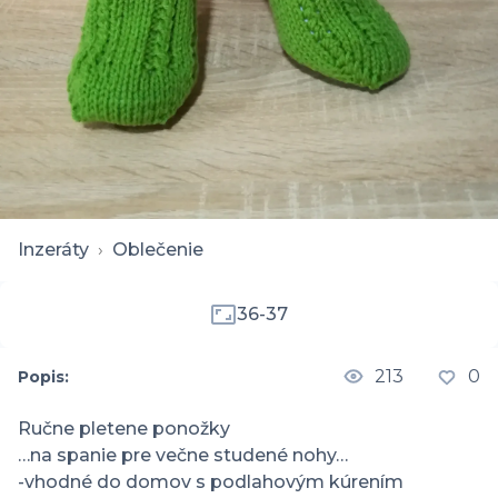
Inzeráty
›
Oblečenie
36-37
213
0
Popis:
Ručne pletene ponožky

…na spanie pre večne studené nohy…

-vhodné do domov s podlahovým kúrením
