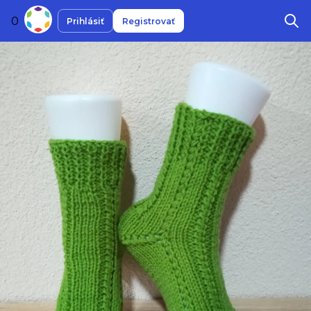
0
Prihlásiť
Registrovať