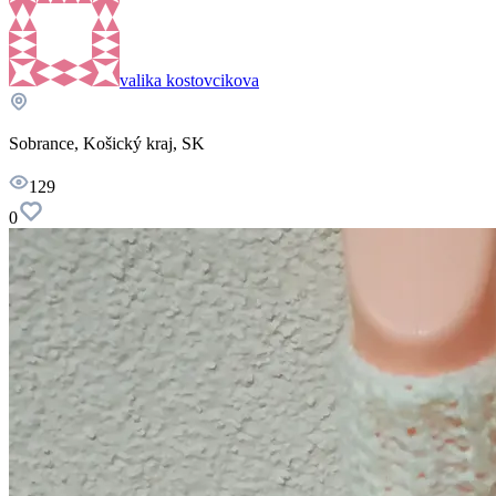
valika kostovcikova
Sobrance, Košický kraj, SK
129
0