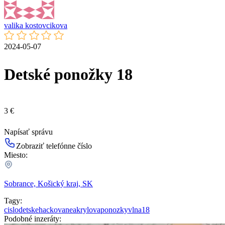
valika kostovcikova
2024-05-07
Detské ponožky 18
3 €
Napísať správu
Zobraziť telefónne číslo
Miesto:
Sobrance, Košický kraj, SK
Tagy:
cislo
detske
hackovane
akrylova
ponozky
vlna
18
Podobné inzeráty: