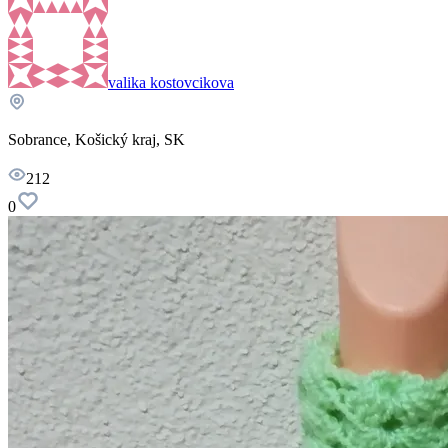
valika kostovcikova
Sobrance, Košický kraj, SK
212
0