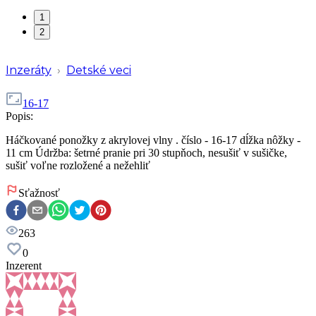
1
2
Inzeráty
›
Detské veci
16-17
Popis:
Háčkované ponožky z akrylovej vlny . číslo - 16-17 dĺžka nôžky -
11 cm Údržba: šetrné pranie pri 30 stupňoch, nesušiť v sušičke,
sušiť voľne rozložené a nežehliť
Sťažnosť
263
0
Inzerent