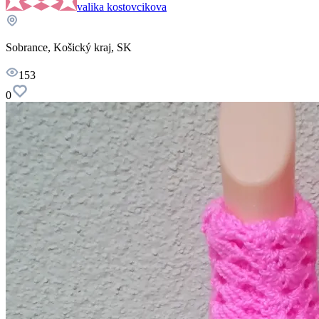
valika kostovcikova
Sobrance, Košický kraj, SK
153
0