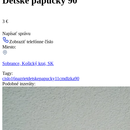
Detské papučky 90
3 €
Napísať správu
Zobraziť telefónne číslo
Miesto:
Sobrance, Košický kraj, SK
Tagy:
cislo
16
nazriet
detske
papucky
11
cm
dlzka
90
Podobné inzeráty: