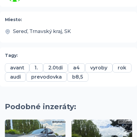
Miesto:
Sereď, Trnavský kraj, SK
Tagy:
avant
1.
2.0tdi
a4
vyroby
rok
audi
prevodovka
b8,5
Podobné inzeráty: