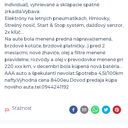
individual), vyhrievané a sklápacie spätné 
zrkadlá.Výbava:

Elektróny na letných pneumatikách, Hmlovky, 
Strešný nosič, Start & Stop systém, dažďový senzor, 
2x kľúč…

Na aute bola menená predná náprava(ramená, 
brzdové kotúče, brzdové platničky…) pred 2 
mesiacmi, nové žhaviče, olej a filtre menené 
pravidelne, rozvody a olej v prevodovke menené pri 
220 xxx km, v decembri bola kúpená nová batéria…
AAA auto a špekulanti nevolat.Spotreba 4,5l/100km 
nafty.Výhodná cena 8400eu.Dovod predaja kúpa 
nového auta.tel.0944241192
Sťažnosť