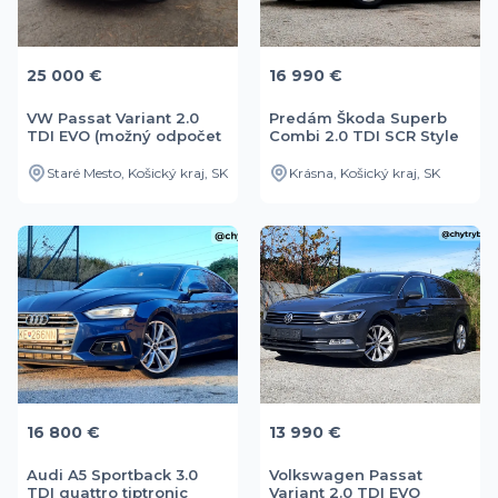
25 000 €
16 990 €
VW Passat Variant 2.0
Predám Škoda Superb
TDI EVO (možný odpočet
Combi 2.0 TDI SCR Style
DPH)
DSG
Staré Mesto, Košický kraj, SK
Krásna, Košický kraj, SK
16 800 €
13 990 €
Audi A5 Sportback 3.0
Volkswagen Passat
TDI quattro tiptronic
Variant 2.0 TDI EVO