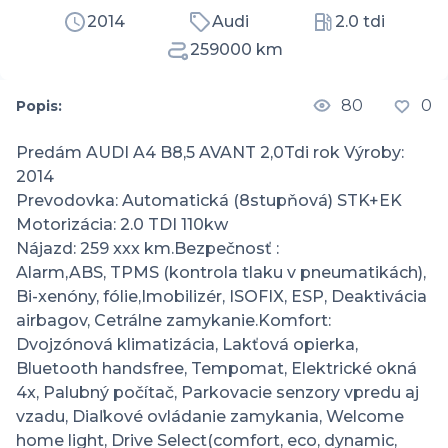
2014
Audi
2.0 tdi
259000 km
80
0
Popis:
Predám AUDI A4 B8,5 AVANT 2,0Tdi rok Výroby: 
2014

Prevodovka: Automatická (8stupňová) STK+EK

Motorizácia: 2.0 TDI 110kw

Nájazd: 259 xxx km.Bezpečnosť :

Alarm,ABS, TPMS (kontrola tlaku v pneumatikách), 
Bi-xenóny, fólie,Imobilizér, ISOFIX, ESP, Deaktivácia 
airbagov, Cetrálne zamykanie.Komfort:

Dvojzónová klimatizácia, Lakťová opierka, 
Bluetooth handsfree, Tempomat, Elektrické okná 
4x, Palubný počítač, Parkovacie senzory vpredu aj 
vzadu, Diaľkové ovládanie zamykania, Welcome 
home light, Drive Select(comfort, eco, dynamic, 