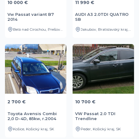
10 000 €
11 990 €
Vw Passat variant B7
AUDI A3 2.0TDI QUATRO
2014
SB
Belá nad Cirochou, Prešovský kraj, SK
Jakubov, Bratislavský kraj, SK
2 700 €
10 700 €
Toyota Avensis Combi
VW Passat 2.0 TDI
2,0 D-4D, 85kw, r.2004
Trendline
Košice, Košický kraj, SK
Peder, Košický kraj, SK