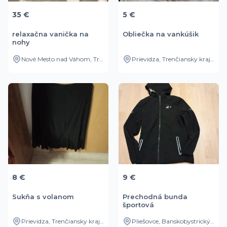
35 €
5 €
relaxačna vanička na
Obliečka na vankúšik
nohy
Nové Mesto nad Váhom, Trenčiansky kraj, SK
Prievidza, Trenčiansky kraj, SK
8 €
9 €
Sukňa s volanom
Prechodná bunda
športová
Prievidza, Trenčiansky kraj, SK
Pliešovce, Banskobystrický kraj, SK