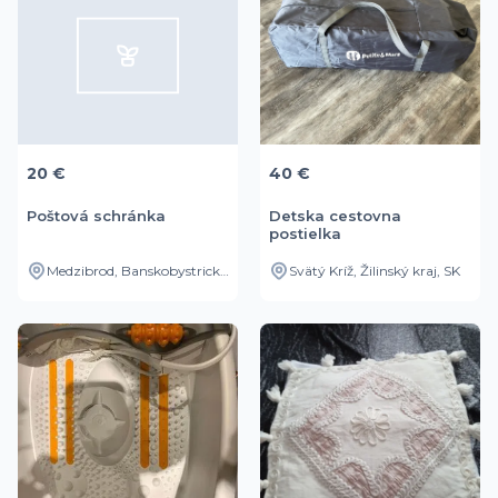
20 €
40 €
Poštová schránka
Detska cestovna
postielka
Medzibrod, Banskobystrický kraj, SK
Svätý Kríž, Žilinský kraj, SK