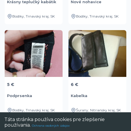
Krásny teplučký kabátik
Nové nohavice
Bodíky, Trnavský kraj, SK
Bodíky, Trnavský kraj, SK
5 €
6 €
Podprsenka
Kabelka
Bodíky, Trnavský kraj, SK
Šurany, Nitriansky kraj, SK
Táta stránka používa cookies pre zlepšenie
používania.
Ochrana osobných údajov