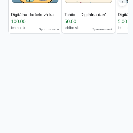
›
Digitálna darčeková karta »Tchibo«
Tchibo - Digitálna darčeková karta »Všetko najlepš
100.00
50.00
5.00
tchibo.sk
tchibo.sk
tchibo.sk
Sponzorované
Sponzorované