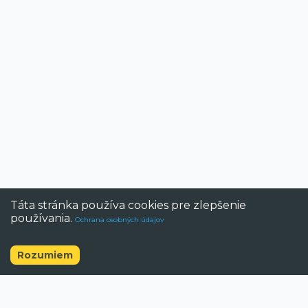
Táta stránka používa cookies pre zlepšenie
používania.
Ochrana osobných údajov
Zrušiť
Rozumiem
©
2026
BAZAR