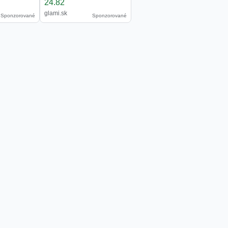
24.82
glami.sk
Sponzorované
Sponzorované