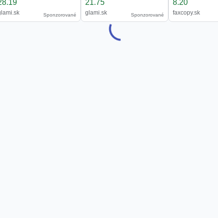
28.19
21.75
8.20
glami.sk
glami.sk
faxcopy.sk
Sponzorované
Sponzorované