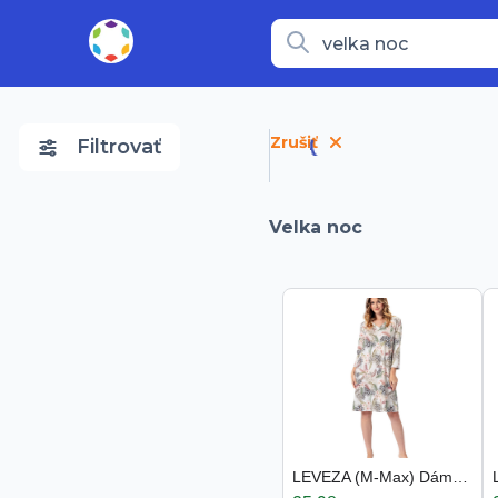
Zrušiť
Filtrovať
Velka noc
LEVEZA (M-Max) Dámska nočná košeľa Cyntia1346 1-sm