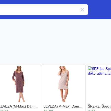
LEVEZA (M-Max) Dámska nočná košeľa Balbina1362 1-h
LEVEZA (M-Max) Dámska nočná košeľa Rosa1187 1-star