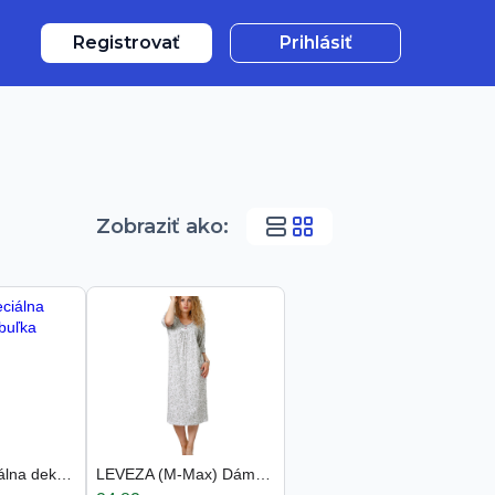
Registrovať
Prihlásiť
Zobraziť ako
:
ŠPZ-ka, Špeciálna dekoratívna tabuľka
LEVEZA (M-Max) Dámska nočná košeľa Gryfina885 1-si