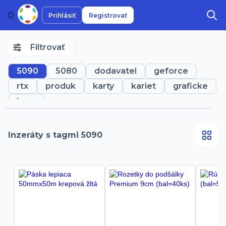
0
Prihlásiť
Registrovať
Filtrovať
5090
5080
dodavatel
geforce
rtx
produk
karty
kariet
graficke
hern
Inzeráty s tagmi 5090