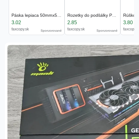
Páska lepiaca 50mmx50m krepová žltá
Rozetky do podšálky Premium 9cm (bal=40ks)
3.02
2.85
3.80
faxcopy.sk
faxcopy.sk
faxcopy.s
Sponzorované
Sponzorované