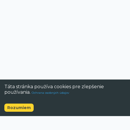
Táta stránka používa cookies pre zlepšenie
používania.
Ochrana osobných údajov
Zrušiť
Rozumiem
©
2026
BAZAR