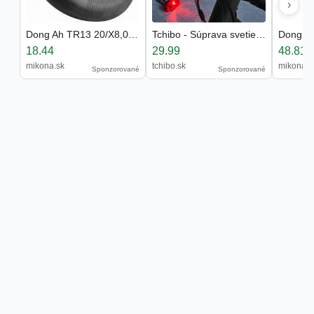
›
Dong Ah TR13 20/X8,00 -10
Tchibo - Súprava svetiel na bicykel - farba: čiern
18.44
29.99
48.81
mikona.sk
tchibo.sk
mikona.s
Sponzorované
Sponzorované