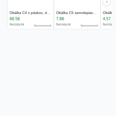
›
Obálka C4 s páskou, do VR bez OD, biela (bal=250ks
Obálka C5 samolepiaca (bal=100ks)
66.56
7.86
4.57
faxcopy.sk
faxcopy.sk
faxcopy.s
Sponzorované
Sponzorované