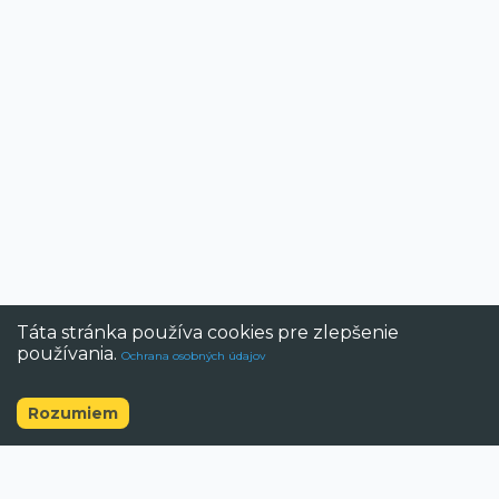
Táta stránka používa cookies pre zlepšenie
používania.
Ochrana osobných údajov
Zrušiť
Rozumiem
©
2026
BAZAR