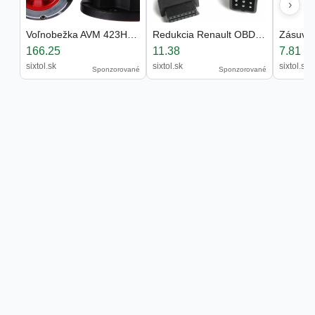
›
Voľnobežka AVM 423HP - Nissan
Redukcia Renault OBD2 - 12pin
166.25
11.38
7.81
sixtol.sk
sixtol.sk
sixtol.sk
Sponzorované
Sponzorované