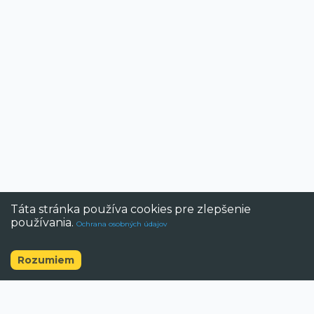
Táta stránka používa cookies pre zlepšenie
používania.
Ochrana osobných údajov
Zrušiť
Rozumiem
©
2026
BAZAR