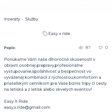
Inzeráty
›
Služby
Easy x ride
87
0
Popis:
Ponúkame Vám naše dlhoročné skúsenosti v 
oblasti osobnej prepravy,profesionálne 
vystupovanie,spoľahlivosť a bezpečnost vo 
vyváženej kombinácii z rýchlosťou,komfortom a 
priateľským cennikom pre Vaše biznis tripy či cesty 
na letiská a z letísk alebo skvelých eventov!

Easy X Ride 

easy.x.ride@gmail.com 
