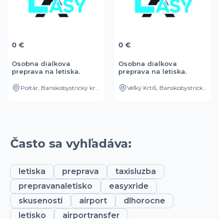
0 €
0 €
Osobna dialkova
Osobna dialkova
preprava na letiska.
preprava na letiska.
Poltár, Banskobystrický kraj, SK
Veľký Krtíš, Banskobystrický kraj, SK
Často sa vyhľadáva:
letiska
preprava
taxisluzba
prepravanaletisko
easyxride
skusenosti
airport
dlhorocne
letisko
airportransfer