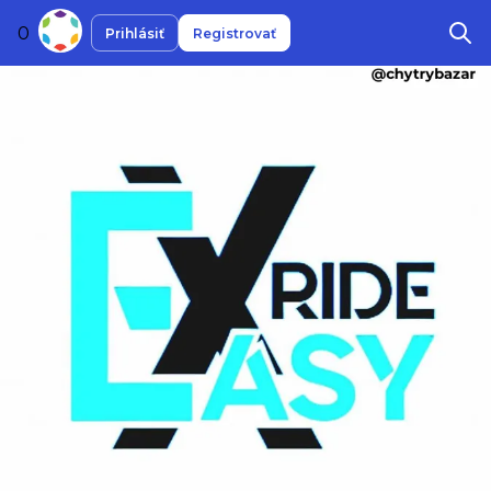
0
Prihlásiť
Registrovať