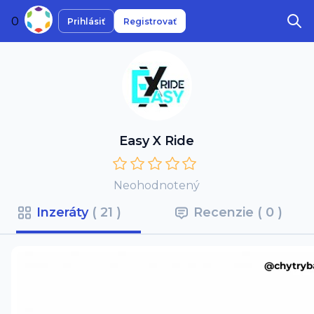
0
Prihlásiť
Registrovať
Easy X Ride
Neohodnotený
Inzeráty 
( 21 )
Recenzie 
( 0 )