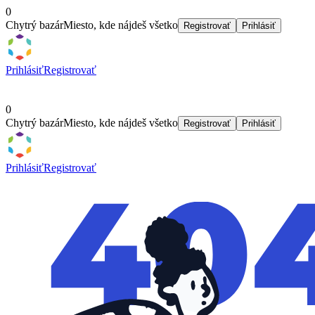
0
Chytrý bazár
Miesto, kde nájdeš všetko
Registrovať
Prihlásiť
Prihlásiť
Registrovať
0
Chytrý bazár
Miesto, kde nájdeš všetko
Registrovať
Prihlásiť
Prihlásiť
Registrovať