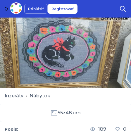
0
Prihlásiť
Registrovať
Inzeráty
›
Nábytok
55×48 cm
189
0
Popis: