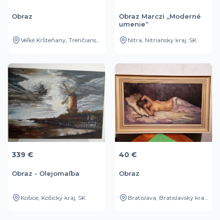
Obraz
Obraz Marczi „Moderné
umenie“
Veľké Kršteňany, Trenčiansky kraj, SK
Nitra, Nitriansky kraj, SK
339 €
40 €
Obraz - Olejomaľba
Obraz
Košice, Košický kraj, SK
Bratislava, Bratislavský kraj, SK