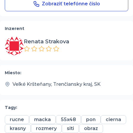
Zobraziť telefónne číslo
Inzerent
Renata Strakova
Miesto:
Veľké Kršteňany, Trenčiansky kraj, SK
Tagy:
rucne
macka
55x48
pon
cierna
krasny
rozmery
siti
obraz