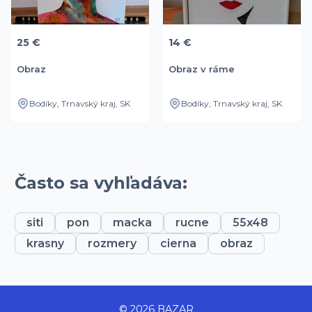
25 €
14 €
Obraz
Obraz v ráme
Bodíky, Trnavský kraj, SK
Bodíky, Trnavský kraj, SK
Často sa vyhľadáva:
siti
pon
macka
rucne
55x48
krasny
rozmery
cierna
obraz
© 2026 BAZAR