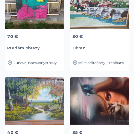
70 €
30 €
Predám obrazy
Obraz
Dubové, Banskobystrický kraj, SK
Veľké Kršteňany, Trenčiansky kraj, SK
40 €
35 €