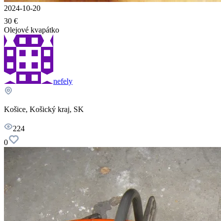
2024-10-20
30 €
Olejové kvapátko
nefely
Košice, Košický kraj, SK
224
0