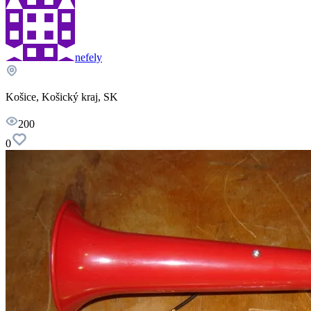
nefely
Košice, Košický kraj, SK
200
0