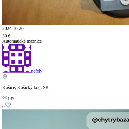
2024-10-20
30 €
Automatické maznice
nefely
Košice, Košický kraj, SK
135
0