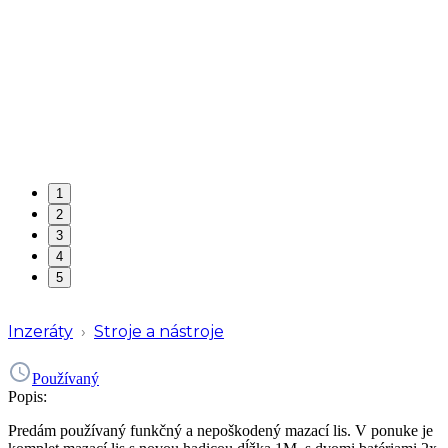
1
2
3
4
5
Inzeráty
›
Stroje a nástroje
Používaný
Popis:
Predám používaný funkčný a nepoškodený mazací lis. V ponuke je