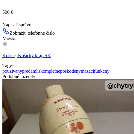
500 €
Napísať správu
Zobraziť telefónne číslo
Miesto:
Košice, Košický kraj, SK
Tagy:
pouzivany
predam
lis
komplet
neposkodeny
mazaci
funkcny
Podobné inzeráty: