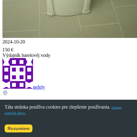
2024-10-20
150 €
Výdajník barelovéj vody
nefely
Košice, Košický kraj, SK
Táta stránka používa cookies pre zlepšenie používania.
Ochrana
osobných údajov
226
0
Rozumiem