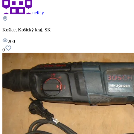
nefely
Košice, Košický kraj, SK
200
0