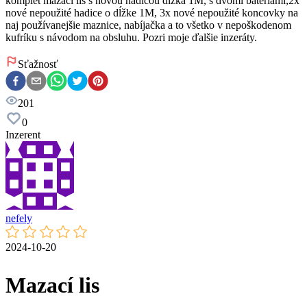
komplet mazací lis s novou hadicou dĺžka 1M, s dvomi batériami,2x
nové nepoužité hadice o dĺžke 1M, 3x nové nepoužité koncovky na
naj používanejšie maznice, nabíjačka a to všetko v nepoškodenom
kufríku s návodom na obsluhu. Pozri moje ďalšie inzeráty.
Sťažnosť
201
0
Inzerent
nefely
2024-10-20
Mazací lis