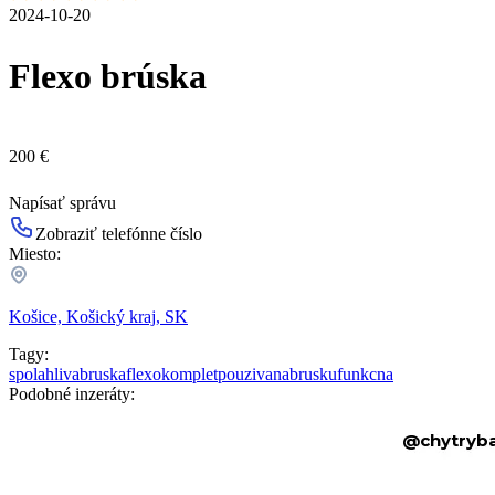
2024-10-20
Flexo brúska
200 €
Napísať správu
Zobraziť telefónne číslo
Miesto:
Košice, Košický kraj, SK
Tagy:
spolahliva
bruska
flexo
komplet
pouzivana
brusku
funkcna
Podobné inzeráty: