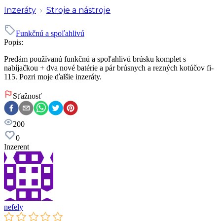
Inzeráty
›
Stroje a nástroje
Funkčnú a spoľahlivú
Popis:
Predám používanú funkčnú a spoľahlivú brúsku komplet s
nabíjačkou + dva nové batérie a pár brúsnych a rezných kotúčov fi-
115. Pozri moje ďalšie inzeráty.
Sťažnosť
200
0
Inzerent
nefely