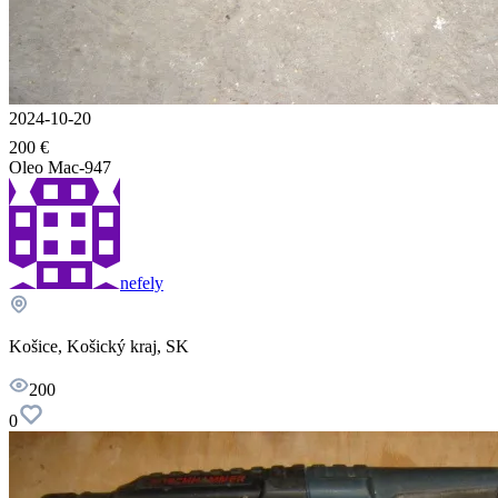
2024-10-20
200 €
Oleo Mac-947
nefely
Košice, Košický kraj, SK
200
0