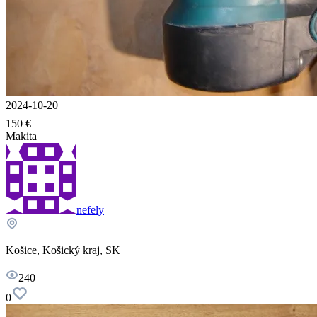
2024-10-20
150 €
Makita
nefely
Košice, Košický kraj, SK
240
0