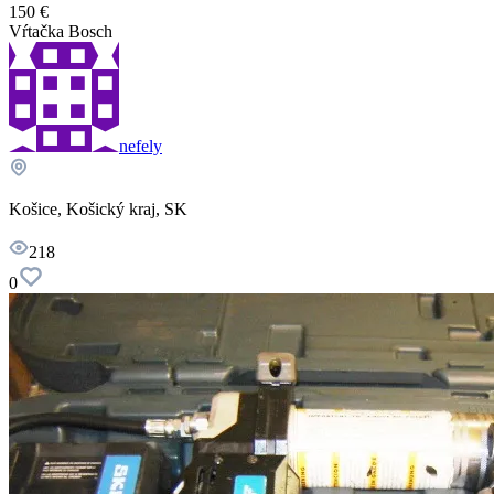
150 €
Vŕtačka Bosch
nefely
Košice, Košický kraj, SK
218
0