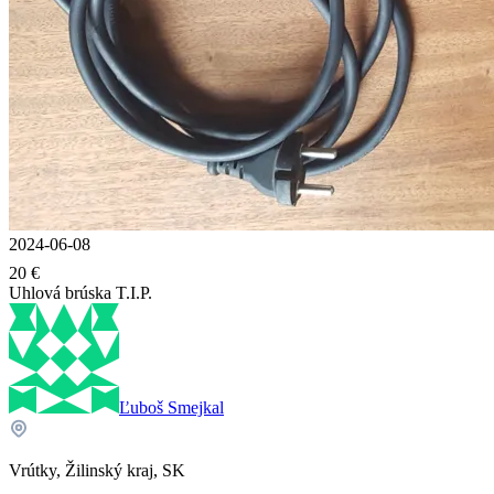
2024-06-08
20 €
Uhlová brúska T.I.P.
Ľuboš Smejkal
Vrútky, Žilinský kraj, SK