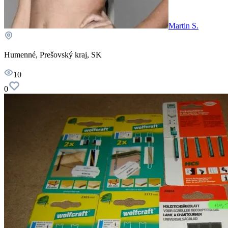
Martin S.
Humenné, Prešovský kraj, SK
10
0