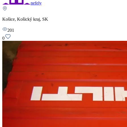
nefely
Košice, Košický kraj, SK
201
0