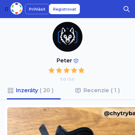
0
Prihlásiť
Registrovať
Peter
5.0 / 5.0
Inzeráty 
( 20 )
Recenzie 
( 1 )