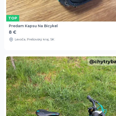
TOP
Predam Kapsu Na Bicykel
8 €
Levoča, Prešovský kraj, SK