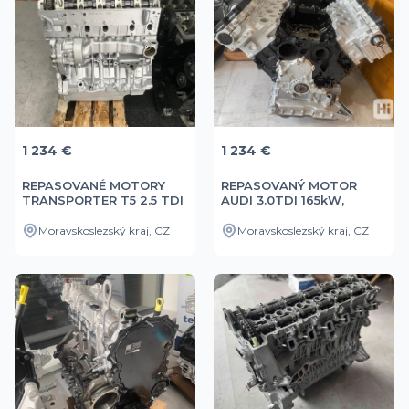
1 234 €
1 234 €
REPASOVANÉ MOTORY
REPASOVANÝ MOTOR
TRANSPORTER T5 2.5 TDI
AUDI 3.0TDI 165kW,
AXD, AXE
171kW,BUG, BKS
Moravskoslezský kraj, CZ
Moravskoslezský kraj, CZ