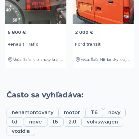
6 800 €
2 000 €
Renault Trafic
Ford tranzit
Veča, Šaľa, Nitriansky kraj, SK
Veča, Šaľa, Nitriansky kraj, SK
Často sa vyhľadáva:
nenamontovany
motor
T6
novy
tdi
nove
t6
2.0
volkswagen
vozidla