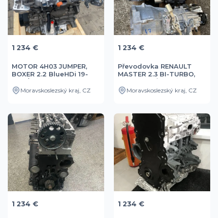
1 234 €
1 234 €
MOTOR 4H03 JUMPER,
Převodovka RENAULT
BOXER 2.2 BlueHDi 19-
MASTER 2.3 BI-TURBO,
NOVÝ
RWD -NOVÁ
Moravskoslezský kraj, CZ
Moravskoslezský kraj, CZ
1 234 €
1 234 €