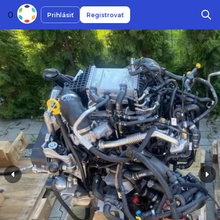
0
Prihlásiť
Registrovať