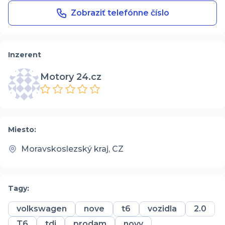
Zobraziť telefónne číslo
Inzerent
Motory 24.cz
Miesto:
Moravskoslezský kraj, CZ
Tagy:
volkswagen
nove
t6
vozidla
2.0
T6
tdi
prodam
novy