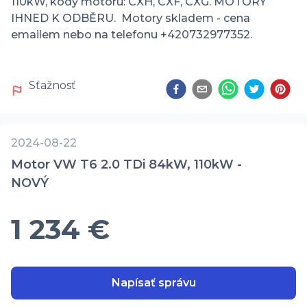
110kW, kody motoru: CXH, CXF, CXG. MOTORY 
IHNED K ODBĚRU.  Motory skladem - cena 
emailem nebo na telefonu +420732977352.
Sťažnosť
2024-08-22
Motor VW T6 2.0 TDi 84kW, 110kW -
NOVÝ
1 234 €
Napísať správu