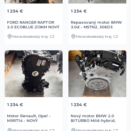
1 234 €
1 234 €
FORD RANGER RAPTOR
Repasovaný motor BMW
2.0 ECOBLUE 213KM NOVÝ
3.0d - M57N2, 306D3
MOTOR
Moravskoslezský kraj, CZ
Moravskoslezský kraj, CZ
1 234 €
1 234 €
Motor Renault, Opel -
Nový motor BMW 2.0
M9R714 - NOVÝ
BITURBO Mild-hybrid,
B47D20B
Moravskoslezský kraj, CZ
Moravskoslezský kraj, CZ