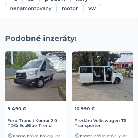
nenamontovany
motor
vw
Podobné inzeráty:
9 490 €
10 990 €
Ford Transit Kombi 2.0
Predám Volkswagen T5
TDCi EcoBlue Trend
Transporter
Krásna, Košice, Košický kraj, SK
Krásna, Košice, Košický kraj, SK