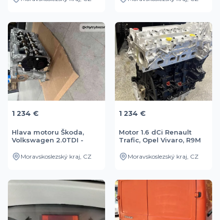
1 234 €
1 234 €
Hlava motoru Škoda,
Motor 1.6 dCi Renault
Volkswagen 2.0TDI -
Trafic, Opel Vivaro, R9M
04L103373E
452
Moravskoslezský kraj, CZ
Moravskoslezský kraj, CZ