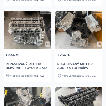
1 234 €
1 234 €
REPASOVANÝ MOTOR
REPASOVANÝ MOTOR
BMW MINI, TOYOTA 2.0D
AUDI 3.0TDI 165kW,
- N47C20A
171kW,BUG, BKS
Moravskoslezský kraj, CZ
Moravskoslezský kraj, CZ