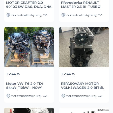
MOTOR CRAFTER 2.0
Převodovka RENAULT
90,103 KW DAS, DUA, DNA
MASTER 2.3 BI-TURBO,
- NOVÝ
RWD -NOVÁ
Moravskoslezský kraj, CZ
Moravskoslezský kraj, CZ
1 234 €
1 234 €
Motor VW T6 2.0 TDi
REPASOVANÝ MOTOR
84kW, 110kW - NOVÝ
VOLKSWAGEN 2.0 BiTdi,
CXE
Moravskoslezský kraj, CZ
Moravskoslezský kraj, CZ