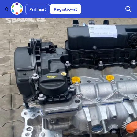
0
Prihlásiť
Registrovať