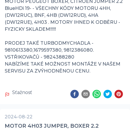
MOTOR PEUGEOT BOXER, CITROEN JUMPER 2.2 
BlueHDi 19- - VŠECHNY KÓDY MOTORU 4HH, 
(DW12RUC), BNF, 4HB (DW12RUD), 4HA 
(DW12RUE), 4H03 . MOTORY IHNED K ODBĚRU - 
FYZICKY SKLADEM!!!!!

PRODEJ TAKÉ TURBODMYCHADLA - 
9810613380,1679597380, 9812386080.

VSTŘIKOVAČŮ - 9824388280

NABÍZÍME TAKÉ MOŽNOST MONTÁŽE V NAŠEM 
SERVISU ZA ZVÝHODNĚNOU CENU.
Sťažnosť
2024-08-22
MOTOR 4H03 JUMPER, BOXER 2.2