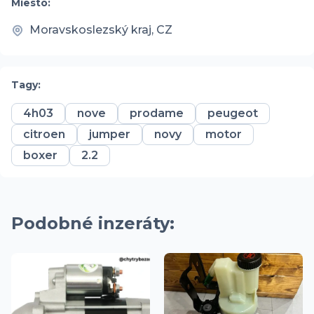
Miesto:
Moravskoslezský kraj, CZ
Tagy:
4h03
nove
prodame
peugeot
citroen
jumper
novy
motor
boxer
2.2
Podobné inzeráty: