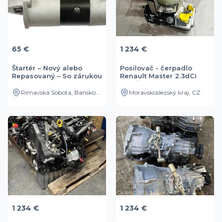
65 €
1 234 €
Štartér – Nový alebo
Posilovač - čerpadlo
Repasovaný – So zárukou
Renault Master 2.3dCi
NOVÉ
Rimavská Sobota, Banskobystrický kraj, SK
Moravskoslezský kraj, CZ
1 234 €
1 234 €