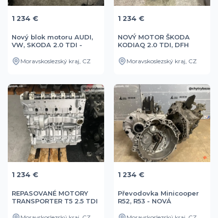
1 234 €
1 234 €
Nový blok motoru AUDI,
NOVÝ MOTOR ŠKODA
VW, SKODA 2.0 TDI -
KODIAQ 2.0 TDI, DFH
CUNA
Moravskoslezský kraj, CZ
Moravskoslezský kraj, CZ
1 234 €
1 234 €
REPASOVANÉ MOTORY
Převodovka Minicooper
TRANSPORTER T5 2.5 TDI
R52, R53 - NOVÁ
AXD, AXE
Moravskoslezský kraj, CZ
Moravskoslezský kraj, CZ