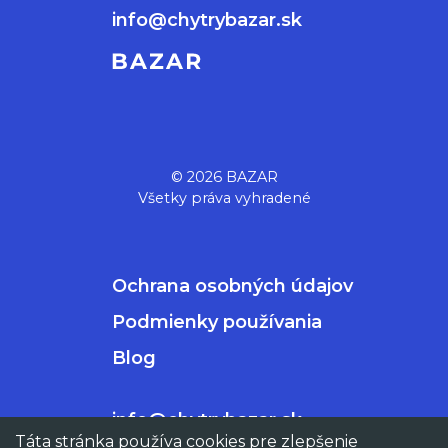
info@chytrybazar.sk
© 2026 BAZAR
Všetky práva vyhradené
Ochrana osobných údajov
Podmienky používania
Blog
info@chytrybazar.sk
Táta stránka používa cookies pre zlepšenie
Táta stránka používa cookies pre zlepšenie