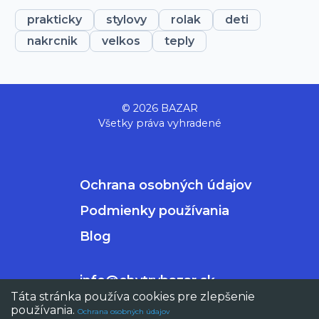
prakticky
stylovy
rolak
deti
nakrcnik
velkos
teply
© 2026 BAZAR
Všetky práva vyhradené
Ochrana osobných údajov
Podmienky používania
Blog
info@chytrybazar.sk
Táta stránka používa cookies pre zlepšenie
používania.
Ochrana osobných údajov