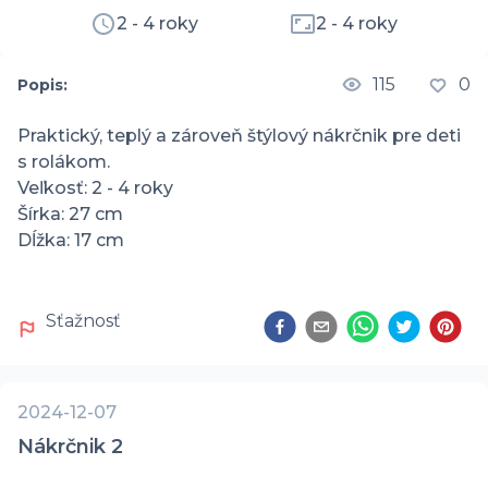
2 - 4 roky
2 - 4 roky
115
0
Popis:
Praktický, teplý a zároveň štýlový nákrčnik pre deti 
s rolákom.

Veľkosť: 2 - 4 roky

Šírka: 27 cm

Dĺžka: 17 cm
Sťažnosť
2024-12-07
Nákrčnik 2