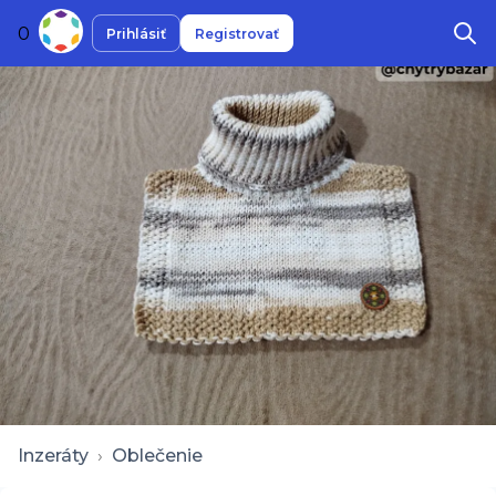
0
Prihlásiť
Registrovať
Inzeráty
›
Oblečenie