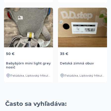
50 €
35 €
Babybjörn mini light grey
Detská zimná obuv
nosič
Palúdzka, Liptovský Mikuláš, Žilinský kraj, SK
Palúdzka, Liptovský Mikuláš, Žilinský kraj, SK
Často sa vyhľadáva: