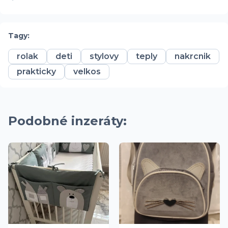
Tagy:
rolak
deti
stylovy
teply
nakrcnik
prakticky
velkos
Podobné inzeráty: