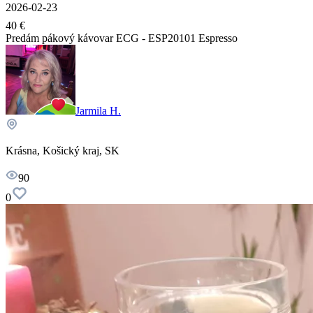
2026-02-23
40 €
Predám pákový kávovar ECG - ESP20101 Espresso
Jarmila H.
Krásna, Košický kraj, SK
90
0