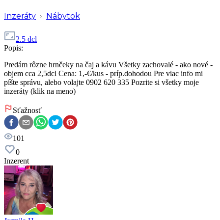
Inzeráty
›
Nábytok
2.5 dcl
Popis:
Predám rôzne hrnčeky na čaj a kávu Všetky zachovalé - ako nové -
objem cca 2,5dcl Cena: 1,-€/kus - príp.dohodou Pre viac info mi
píšte správu, alebo volajte 0902 620 335 Pozrite si všetky moje
inzeráty (klik na meno)
Sťažnosť
101
0
Inzerent