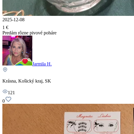
2025-12-08
1 €
Predám rôzne pivové poháre
Jarmila H.
Krásna, Košický kraj, SK
121
0