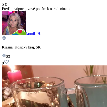
5 €
Predám vtipné pivové poháre k narodeninám
Jarmila H.
Krásna, Košický kraj, SK
83
0