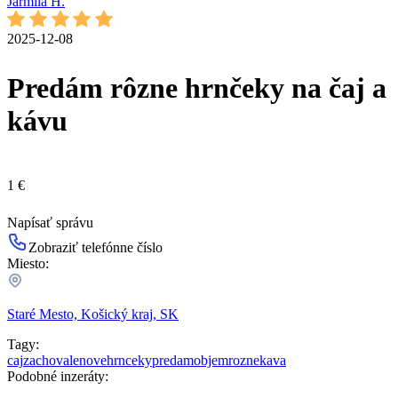
Jarmila H.
2025-12-08
Predám rôzne hrnčeky na čaj a
kávu
1 €
Napísať správu
Zobraziť telefónne číslo
Miesto:
Staré Mesto, Košický kraj, SK
Tagy:
caj
zachovale
nove
hrnceky
predam
objem
rozne
kava
Podobné inzeráty: